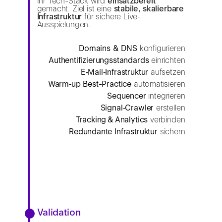
Ihr Tech-Stack wird
einsatzbereit
gemacht. Ziel ist eine
stabile, skalierbare
Infrastruktur
für sichere Live-
Ausspielungen.
Domains & DNS
konfigurieren
Authentifizierungs­standards
einrichten
E‑Mail‑Infrastruktur
aufsetzen
Warm‑up Best-Practice
automatisieren
Sequencer
integrieren
Signal‑Crawler
erstellen
Tracking & Analytics
verbinden
Redundante Infrastruktur
sichern
Validation